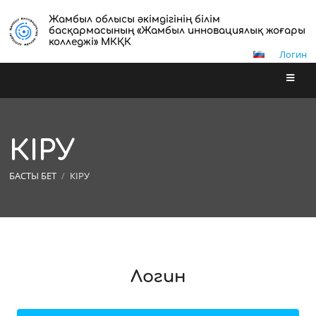
Жамбыл облысы әкімдігінің білім
басқармасының «Жамбыл инновациялық жоғары
колледжі» МКҚК
Логин
КІРУ
БАСТЫ БЕТ
/
КІРУ
КІРУ
Логин