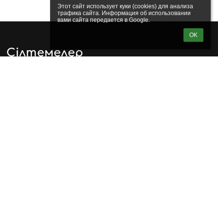
Этот сайт использует куки (cookies) для анализа 
трафика сайта. Информация об использовании 
вами сайта передается в Google.
OK
Сілтемелер
Веб-мастер
Техническая поддержка
Информация о доступности
Юридическая информация
Политика конфиденциальности
Imprint
Карта сайта
еще нет данных для отображения
Байланыс
ЖАМБЫЛ ИННОВАЦИЯЛЫҚ ЖОҒАРЫ КОЛЛЕДЖІ