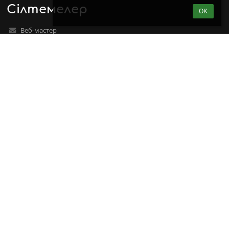
Сілтемелер
OK
Веб-мастер
Техническая поддержка
Информация о доступности
Юридическая информация
Политика конфиденциальности
Imprint
Карта сайта
еще нет данных для отображения
Байланыс
ЖАМБЫЛ ИННОВАЦИЯЛЫҚ ЖОҒАРЫ КОЛЛЕДЖІ
info@jihc.edu.kz
+7 (707) 802-00-88
Александр Пушкин көшесі, 154