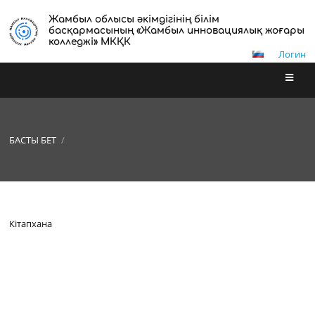
Жамбыл облысы әкімдігінің білім
басқармасының «Жамбыл инновациялық жоғары
колледжі» МКҚК
Логин
БАСТЫ БЕТ
/
Кітапхана